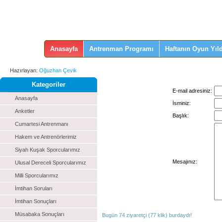
Anasayfa
Antrenman Programı
Haftanın Oyun Yıld
Hazırlayan:
Oğuzhan Çevik
Kategoriler
E-mail adresiniz:
Anasayfa
İsminiz:
Anketler
Başlık:
Cumartesi Antrenmanı
Hakem ve Antrenörlerimiz
Siyah Kuşak Sporcularımız
Mesajınız:
Ulusal Dereceli Sporcularımız
Milli Sporcularımız
İmtihan Soruları
İmtihan Sonuçları
Müsabaka Sonuçları
Bugün 74 ziyaretçi (77 klik) burdaydı!