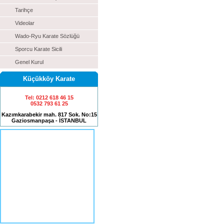
Tarihçe
Videolar
Wado-Ryu Karate Sözlüğü
Sporcu Karate Sicili
Genel Kurul
Küçükköy Karate
Tel: 0212 618 46 15
0532 793 61 25
Kazımkarabekir mah. 817 Sok. No:15
Gaziosmanpaşa - İSTANBUL