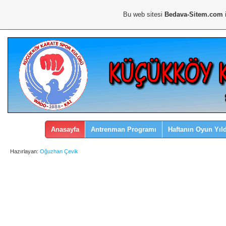
Bu web sitesi
Bedava-Sitem.com
i
Anasayfa
Antrenman Programı
Haftanın Oyun Yıld
Hazırlayan:
Oğuzhan Çevik