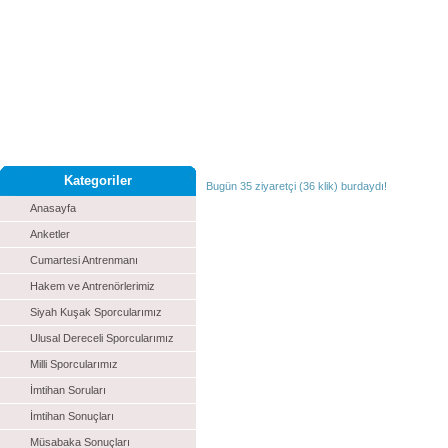
Kategoriler
Bugün 35 ziyaretçi (36 klik) burdaydı!
Anasayfa
Anketler
Cumartesi Antrenmanı
Hakem ve Antrenörlerimiz
Siyah Kuşak Sporcularımız
Ulusal Dereceli Sporcularımız
Milli Sporcularımız
İmtihan Soruları
İmtihan Sonuçları
Müsabaka Sonuçları